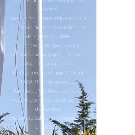
alusión al nombre original de
nuestra
institución: Centro Educativo Co
munitario del Sur; fundado el 26
de agosto de 1996.
El número 2000 nos recuerda
un doble acontecimiento en la
vida educativa de esta
institución: en el año 2000 el
CECSUR se incorpora a la
familia de Centros Escolares
motivo que propicia el cambio
de nombre
de Centro Educativo Comunitari
o del Sur a