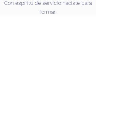
Con espíritu de servicio naciste para
formar,
forjados en un ideario jóvenes con
valor,
sentido de compromiso, surgiste
para triunfar,
a mi patria mexicana con tu nombre
haz de honrar.
Por el bien comunitario, prepararse y
trabajar.
¡Ciencia, Arte, Deporte, Honestidad,
Solidario, Consciente, educando por
la paz!
¡CECSUR, CECSUR..HONOR Y GLORIA!