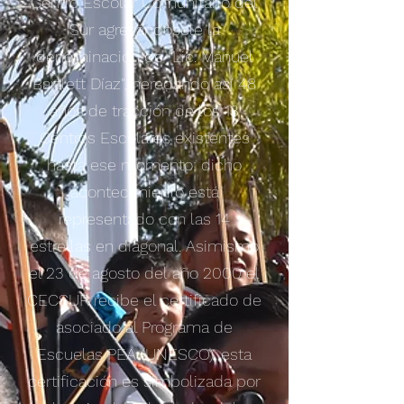
Centro Escolar Comunitario del
Sur agregándosele la
denominación de "Lic. Manuel
Bartlett Díaz", heredando así 48
años de tracción de los 13
Centros Escolares existentes
hasta ese momento; dicho
acontecimiento está
representado con las 14
estrellas en diagonal. Asimismo
el 23 de agosto del año 2000 el
CECSUR recibe el certificado de
asociado al Programa de
Escuelas PEA (UNESCO), esta
certificación es simbolizada por