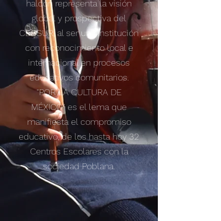
halcón representa la visión
global y prospectiva del
CECSUR, al ser una institución
con reconocimiento local e
internacional en procesos
educativos comunitarios.
"POR LA CULTURA DE
MÉXICO" es el lema que
manifiesta el compromiso
educativo, de los hasta hoy 32
Centros Escolares con la
sociedad Poblana.