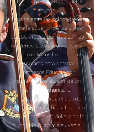
la guirnalda alrededor del
mundo.
Las dos estrellas colocadas en
la parte superior de las siglas
CECSUR recuerdan que somos
un Centro Educativo que toma
como medio los lineamientos
Escolares para detonar
procesos Educativos
trascendentes a partir de un
sentido comunitario.
El halcón recuerda el tipo de
fauna que existía hasta los años
80´s en esta zona del sur de la
ciudad de Puebla; a su vez el